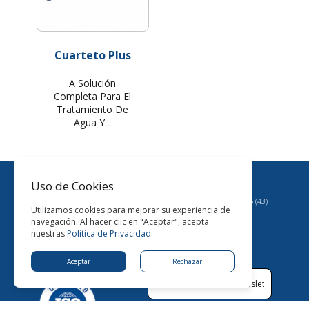
Cuarteto Plus
A Solución
Completa Para El
Tratamiento De
Agua Y...
Uso de Cookies
Hable con nosotros:
+55 (43)
Utilizamos cookies para mejorar su experiencia de
3374-5151
navegación. Al hacer clic en "Aceptar", acepta
Horario de Apertura:
nuestras
Politica de Privacidad
De Lunes a Viernes: 8:00
AM - 5:48 PM
Aceptar
Rechazar