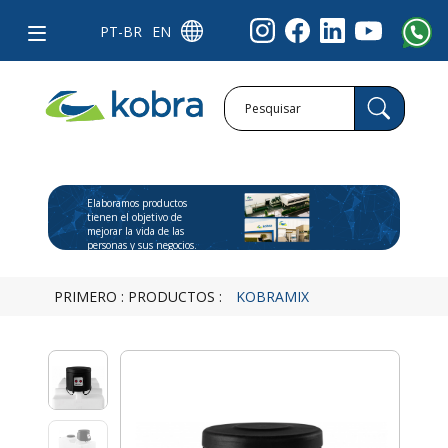
PT-BR
EN
Elaboramos productos
tienen el objetivo de
mejorar la vida de las
personas y sus negocios.
PRIMERO
:
PRODUCTOS
:
KOBRAMIX