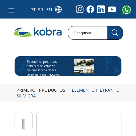
PT-BR
EN
Elaboramos productos
tienen el objetivo de
mejorar la vida de las
personas y sus negocios.
PRIMERO
:
PRODUCTOS
:
ELEMENTO FILTRANTE
60 MICRA